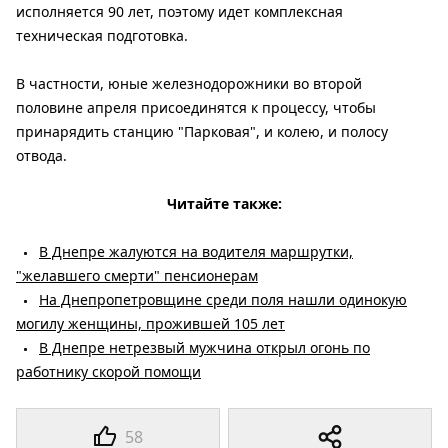
исполняется 90 лет, поэтому идет комплексная
техническая подготовка.
В частности, юные железнодорожники во второй
половине апреля присоединятся к процессу, чтобы
принарядить станцию ​​"Парковая", и колею, и полосу
отвода.
Читайте также:
В Днепре жалуются на водителя маршрутки,
"желавшего смерти" пенсионерам
На Днепропетровщине среди поля нашли одинокую
могилу женщины, прожившей 105 лет
В Днепре нетрезвый мужчина открыл огонь по
работнику скорой помощи
58