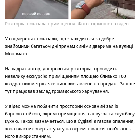
Рієлторка показала приміщення. Фото: скриншот з відео
У соцмережах показали, що знаходиться за добре
знайомими багатьом дніпрянам синіми дверима на вулиці
Мономаха.
На кадрах автор, дніпровська рієлторка, проводить
невелику екскурсію приміщенням площею близько 100
квадратних метрів, яке нині виставлене на продаж. Раніше
тут працював заклад громадського харчування.
У відео можна побачити просторий основний зал із
барною стійкою, окремі приміщення, санвузол та службову
кухню. Також зазначається, що в будівлі є газове опалення,
хоча власник звертає увагу на окремі нюанси, пов'язані з
його використанням.