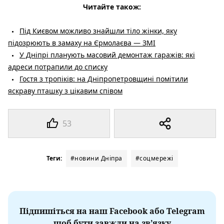
Читайте також:
Під Києвом можливо знайшли тіло жінки, яку
підозрюють в замаху на Єрмолаєва — ЗМІ
У Дніпрі планують масовий демонтаж гаражів: які
адреси потрапили до списку
Гостя з тропіків: на Дніпропетровщині помітили
яскраву пташку з цікавим співом
53
Теги:
#новини Дніпра
#соцмережі
Підпишіться на наш Facebook або Telegram
щоб бути завжди на зв’язку