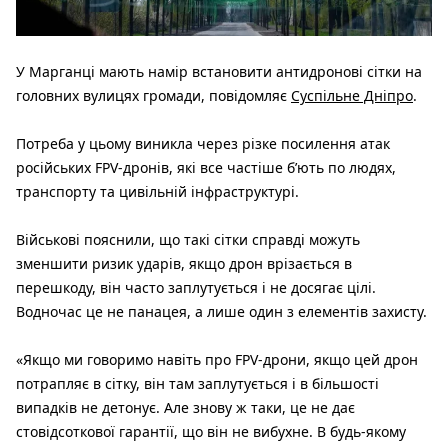
У Марганці мають намір встановити антидронові сітки на
головних вулицях громади, повідомляє
Суспільне Дніпро
.
Потреба у цьому виникла через різке посилення атак
російських FPV-дронів, які все частіше б’ють по людях,
транспорту та цивільній інфраструктурі.
Військові пояснили, що такі сітки справді можуть
зменшити ризик ударів, якщо дрон врізається в
перешкоду, він часто заплутується і не досягає цілі.
Водночас це не панацея, а лише один з елементів захисту.
«Якщо ми говоримо навіть про FPV-дрони, якщо цей дрон
потрапляє в сітку, він там заплутується і в більшості
випадків не детонує. Але знову ж таки, це не дає
стовідсоткової гарантії, що він не вибухне. В будь-якому