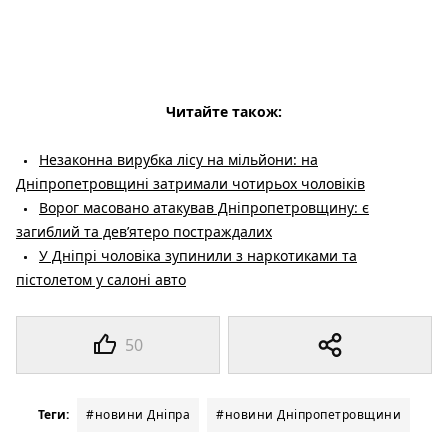
Читайте також:
Незаконна вирубка лісу на мільйони: на
Дніпропетровщині затримали чотирьох чоловіків
Ворог масовано атакував Дніпропетровщину: є
загиблий та дев’ятеро постраждалих
У Дніпрі чоловіка зупинили з наркотиками та
пістолетом у салоні авто
50
Теги:
#новини Дніпра
#новини Дніпропетровщини