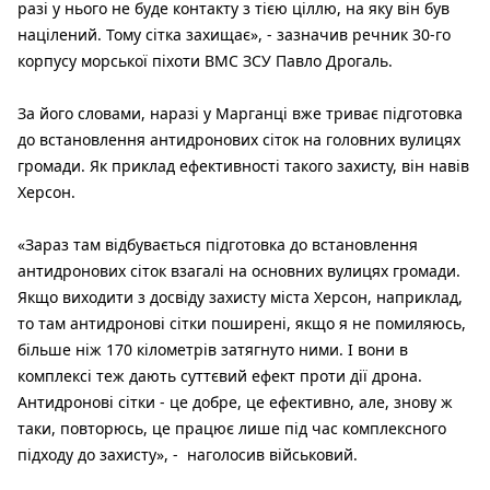
разі у нього не буде контакту з тією ціллю, на яку він був
націлений. Тому сітка захищає», - зазначив речник 30-го
корпусу морської піхоти ВМС ЗСУ Павло Дрогаль.
За його словами, наразі у Марганці вже триває підготовка
до встановлення антидронових сіток на головних вулицях
громади. Як приклад ефективності такого захисту, він навів
Херсон.
«Зараз там відбувається підготовка до встановлення
антидронових сіток взагалі на основних вулицях громади.
Якщо виходити з досвіду захисту міста Херсон, наприклад,
то там антидронові сітки поширені, якщо я не помиляюсь,
більше ніж 170 кілометрів затягнуто ними. І вони в
комплексі теж дають суттєвий ефект проти дії дрона.
Антидронові сітки - це добре, це ефективно, але, знову ж
таки, повторюсь, це працює лише під час комплексного
підходу до захисту», - наголосив військовий.