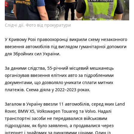
Слідчі дії. Фото від прокуратури
У Кривому Розі правоохоронці викрили схему незаконного
ввезення автомобілів під виглядом гуманітарної допомоги
для Збройних сил України.
За даними слідства, 55-річний місцевий мешканець
організував ввезення елітних авто за підробленими
документами, що дозволяло уникати сплати митних
платежів. Схема діяла у 2022–2023 роках.
Загалом в Україну ввезли 11 автомобілів, серед яких Land
Rover, BMW X5, Volkswagen Touareg та Volvo. Надалі
транспортні засоби не передавалися військовим
підрозділам, як було заявлено, а продавалися через
інтернет і знайомих за ринковими цінами. Один із