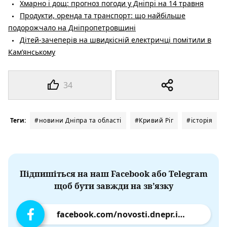
Хмарно і дощ: прогноз погоди у Дніпрі на 14 травня
Продукти, оренда та транспорт: що найбільше
подорожчало на Дніпропетровщині
Дітей-зачеперів на швидкісній електричці помітили в
Кам’янському
34
Теги:
#новини Дніпра та області
#Кривий Ріг
#історія
Підпишіться на наш Facebook або Telegram
щоб бути завжди на зв’язку
facebook.com/novosti.dnepr.info