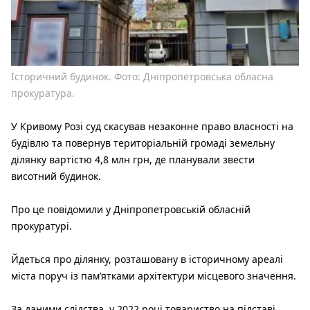
Історичний будинок. Фото: Дніпропетровська обласна
прокуратура.
У Кривому Розі суд скасував незаконне право власності на
будівлю та повернув територіальній громаді земельну
ділянку вартістю 4,8 млн грн, де планували звести
висотний будинок.
Про це повідомили у Дніпропетровській обласній
прокуратурі.
Йдеться про ділянку, розташовану в історичному ареалі
міста поруч із пам’ятками архітектури місцевого значення.
За даними слідства, у 2022 році товариство на підставі