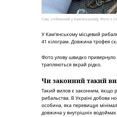
Сом, спійманий у Кам'янському. Фото з 
У Кам'янському місцевий рибал
41 кілограм. Довжина трофея ск
Фото улову швидко привернуло 
трапляються вкрай рідко.
Чи законний такий в
Такий вилов є законним, якщо 
рибальства. В Україні добова н
особина, яка перевищує мініма
довжина у внутрішніх водоймах 