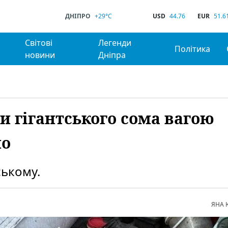
ДНІПРО
+29°C
USD
44.76
EUR
51.6
Світові
Легенди
Політика
новини
Дніпра
и гігантського сома вагою
но
ському.
ЯНА