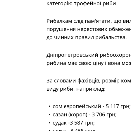
категорію трофейної риби.
Рибалкам слід пам'ятати, що ви
порушення нерестових обмежень
до чинних правил рибальства.
Дніпропетровський рибоохорон
рибина має свою ціну і вона мо
За словами фахівців, розмір ко
виду риби, наприклад:
сом європейський - 5 117 грн;
сазан (короп) - 3 706 грн;
судак -3 587 грн;
щука - 3 468 грн;