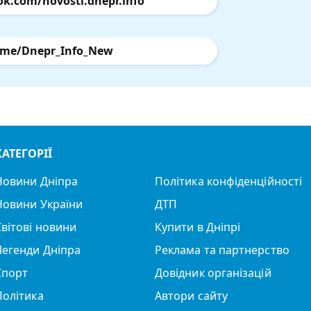
ok.com/novosti.dnepr.info
.me/Dnepr_Info_New
КАТЕГОРІЇ
Новини Дніпра
Політика конфіденційності
Новини України
ДТП
Світові новини
Купити в Дніпрі
Легенди Дніпра
Реклама та партнерство
Спорт
Довідник організацій
Політика
Автори сайту