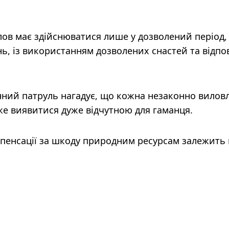
лов має здійснюватися лише у дозволений період,
, із використанням дозволених снастей та відпо
ний патруль нагадує, що кожна незаконно вилов
же виявитися дуже відчутною для гаманця.
мпенсації за шкоду природним ресурсам залежить 