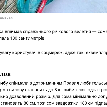
соцмереж
ка впіймав справжнього річкового велетня — сом
лала 180 сантиметрів.
увагу користувачів соцмереж, адже такі екземпля
илов
рибу спіймали з дотриманням Правил любительсь
орма вилову становить до 3 кг риби плюс одна тр
льно дозволений розмір. Для сома мінімально доп
становить 80 см, тож сом завдовжки 180 см підпад