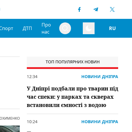
1
Про
Спорт
ДТП
RU
нас
ТОП ПОПУЛЯРНИХ НОВИН
12:34
НОВИНИ ДНІПРА
У Дніпрі подбали про тварин під
час спеки: у парках та скверах
встановили ємності з водою
 ЮХИМЕНКО
10:24
НОВИНИ ДНІПРА