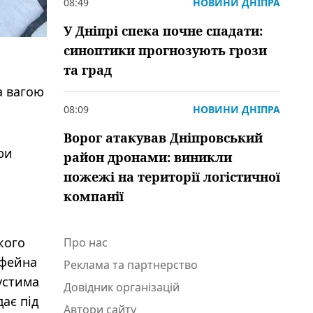
08:49
НОВИНИ ДНІПРА
У Дніпрі спека почне спадати:
синоптики прогнозують грози
та град
а вагою
08:09
НОВИНИ ДНІПРА
Ворог атакував Дніпровський
ри
район дронами: виникли
пожежі на території логістичної
компанії
кого
Про нас
офейна
Реклама та партнерство
устима
Довідник організацій
ає під
Автори сайту