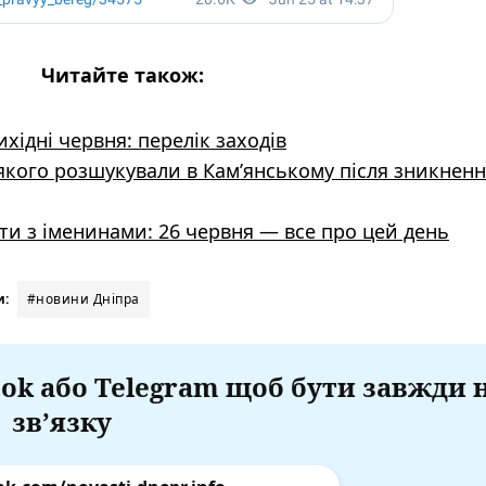
Читайте також:
вихідні червня: перелік заходів
якого розшукували в Кам’янському після зникнен
тати з іменинами: 26 червня — все про цей день
и:
#новини Дніпра
ok або Telegram щоб бути завжди 
зв’язку