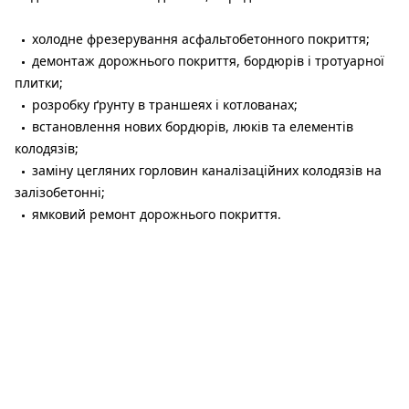
холодне фрезерування асфальтобетонного покриття;
демонтаж дорожнього покриття, бордюрів і тротуарної
плитки;
розробку ґрунту в траншеях і котлованах;
встановлення нових бордюрів, люків та елементів
колодязів;
заміну цегляних горловин каналізаційних колодязів на
залізобетонні;
ямковий ремонт дорожнього покриття.
Роботи планують виконати на сотнях вулиць, проспектів і
транспортних розв'язок міста. До переліку, зокрема,
увійшли проспекти Дмитра Яворницького, Богдана
Хмельницького, Олександра Поля, Слобожанський, Науки,
Героїв, а також вулиці Калинова, Робоча, Космічна,
Набережна Перемоги, Набережна Заводська, Панікахи,
Передова, Янтарна, Короленка, Старокозацька та багато