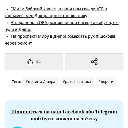
"Ми їм бойовий корвет, а вони нам склади АТБ з
харчами": мер Дніпра про останню атаку
Є поранені: в ОВА розповіли про наслідки вибухів, які
чули в Дніпрі
На проспекті Миру в Дніпрі обмежать рух пішоходів
через ремонт
44
Теги:
#новини Дніпра
#ракетна атака
#дороги
Підпишіться на наш Facebook або Telegram
щоб бути завжди на зв’язку