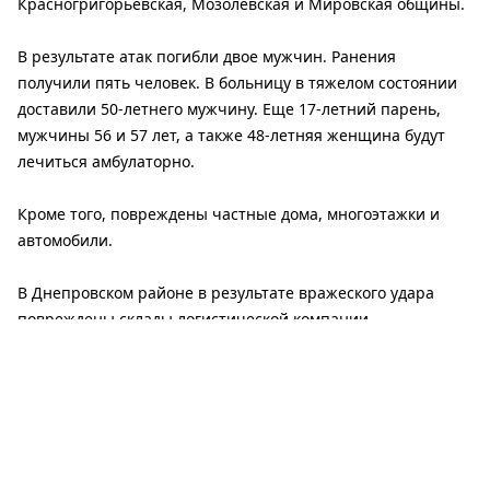
Красногригорьевская, Мозолевская и Мировская общины.
В результате атак погибли двое мужчин. Ранения
получили пять человек. В больницу в тяжелом состоянии
доставили 50-летнего мужчину. Еще 17-летний парень,
мужчины 56 и 57 лет, а также 48-летняя женщина будут
лечиться амбулаторно.
Кроме того, повреждены частные дома, многоэтажки и
автомобили.
В Днепровском районе в результате вражеского удара
повреждены склады логистической компании.
В Синельниковском районе под обстрелами находились
Николаевская и Васильковская общины. Из-за атаки
возник пожар.
В Каменском районе россияне били по Божедаровской и