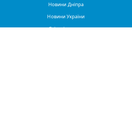
Новини Дніпра
Новини України
Світові новини
Легенди Дніпра
Спорт
Політика
Про нас
Політика конфіденційності
ДТП
Купити в Дніпрі
Реклама та партнерство