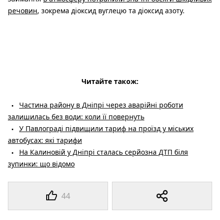
речовин
, зокрема діоксид вуглецю та діоксид азоту.
Читайте також:
Частина району в Дніпрі через аварійні роботи
залишилась без води: коли її повернуть
У Павлограді підвищили тариф на проїзд у міських
автобусах: які тарифи
На Калиновій у Дніпрі сталась серйозна ДТП біля
зупинки: що відомо
44