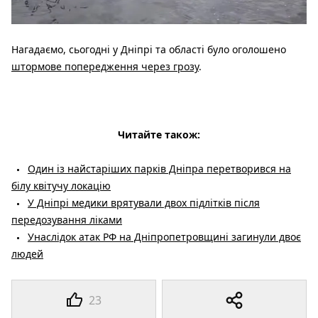
Нагадаємо, сьогодні у Дніпрі та області було оголошено
штормове попередження через грозу
.
Читайте також:
Один із найстаріших парків Дніпра перетворився на
білу квітучу локацію
У Дніпрі медики врятували двох підлітків після
передозування ліками
Унаслідок атак РФ на Дніпропетровщині загинули двоє
людей
23