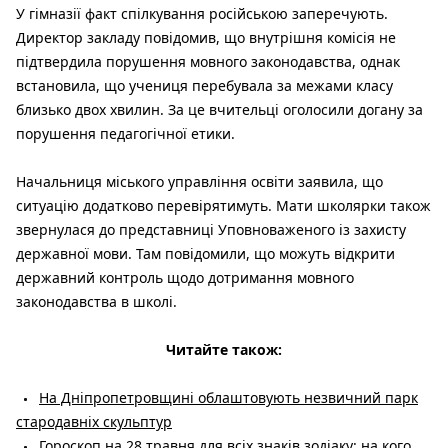
У гімназії факт спілкування російською заперечують.
Директор закладу повідомив, що внутрішня комісія не
підтвердила порушення мовного законодавства, однак
встановила, що учениця перебувала за межами класу
близько двох хвилин. За це вчительці оголосили догану за
порушення педагогічної етики.
Начальниця міського управління освіти заявила, що
ситуацію додатково перевірятимуть. Мати школярки також
звернулася до представниці Уповноваженого із захисту
державної мови. Там повідомили, що можуть відкрити
державний контроль щодо дотримання мовного
законодавства в школі.
Читайте також:
На Дніпропетровщині облаштовують незвичний парк
стародавніх скульптур
Гороскоп на 28 травня для всіх знаків зодіаку: на кого