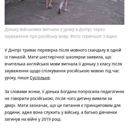
Доньку військових вигнали з уроку в Дніпрі через
зауваження про російську мову. Фото: скриншот з відео
У Дніпрі триває перевірка після мовного скандалу в одній
із гімназій. Мати шестирічної школярки заявила, що
вчителька англійської мови вигнала її доньку з класу після
зауваження щодо спілкування російською мовою під час
уроку, пише
Суспільне
.
За словами жінки, її донька Богдана попросила педагогиню
не говорити російською, після чого дитину вивели за
двері. Мати зазначає, що це питання є принциповим для
родини, адже вона служить у війську, а батько дівчинки
загинув на війні у 2019 році.