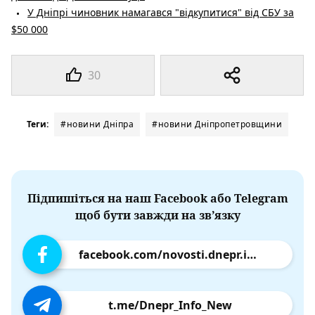
У Дніпрі чиновник намагався "відкупитися" від СБУ за
$50 000
30
Теги:
#новини Дніпра
#новини Дніпропетровщини
Підпишіться на наш Facebook або Telegram
щоб бути завжди на зв’язку
facebook.com/novosti.dnepr.info
t.me/Dnepr_Info_New