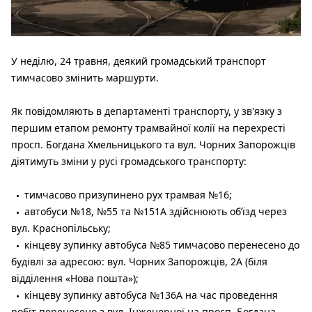
У неділю, 24 травня, деякий громадський транспорт
тимчасово змінить маршурти.
Як повідомляють в департаменті транспорту, у
зв'язку з
першим етапом ремонту трамвайної колії на перехресті
просп. Богдана Хмельницького та вул. Чорних Запорожців
діятимуть зміни у русі громадського транспорту:
тимчасово призупинено рух трамвая №16;
автобуси №18, №55 та №151А здійснюють об’їзд через
вул. Краснопільську;
кінцеву зупинку автобуса №85 тимчасово перенесено до
будівлі за адресою: вул. Чорних Запорожців, 2А (біля
відділення «Нова пошта»);
кінцеву зупинку автобуса №136А на час проведення
робіт перенесено з вул. Інженерної на просп. Богдана