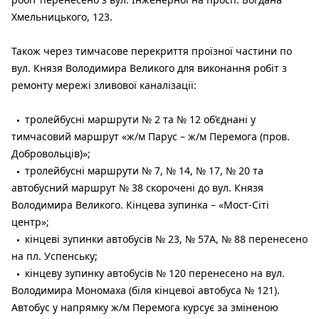
Хмельницького, 123.
Також через тимчасове перекриття проїзної частини по
вул. Князя Володимира Великого для виконання робіт з
ремонту мережі зливової каналізації:
тролейбусні маршрути № 2 та № 12 об’єднані у
тимчасовий маршрут «ж/м Парус – ж/м Перемога (пров.
Добровольців)»;
тролейбусні маршрути № 7, № 14, № 17, № 20 та
автобусний маршрут № 38 скорочені до вул. Князя
Володимира Великого. Кінцева зупинка – «Мост-Сіті
центр»;
кінцеві зупинки автобусів № 23, № 57А, № 88 перенесено
на пл. Успенську;
кінцеву зупинку автобусів № 120 перенесено на вул.
Володимира Мономаха (біля кінцевої автобуса № 121).
Автобус у напрямку ж/м Перемога курсує за зміненою