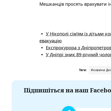
Мешканців просять врахувати і
У Нікополі сім’ям із дітьми 
евакуацію
Експрокурора з Дніпропетров
У Дніпрі зник 89-річний чоло
Теги:
#новини Дн
Підпишіться на наш Facebo