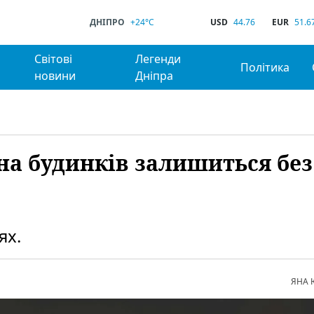
ДНІПРО
+24°C
USD
44.76
EUR
51.6
Світові
Легенди
Політика
новини
Дніпра
ина будинків залишиться без
ях.
ЯНА