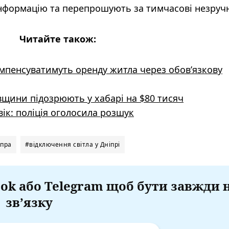
нформацію та перепрошують за тимчасові незручн
Читайте також:
компенсуватимуть оренду житла через обов’язкову
щини підозрюють у хабарі на $80 тисяч
вік: поліція оголосила розшук
іпра
#відключення світла у Дніпрі
ok або Telegram щоб бути завжди 
зв’язку