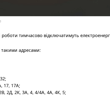
е
ві роботи тимчасово відключатимуть електроенерг
за такими адресами:
32;
, 17, 17А;
, 2Д, 2К, 3А, 4, 4/4А, 4А, 4К, 5;