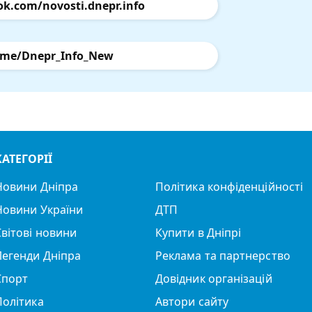
ok.com/novosti.dnepr.info
.me/Dnepr_Info_New
КАТЕГОРІЇ
Новини Дніпра
Політика конфіденційності
Новини України
ДТП
Світові новини
Купити в Дніпрі
Легенди Дніпра
Реклама та партнерство
Спорт
Довідник організацій
Політика
Автори сайту