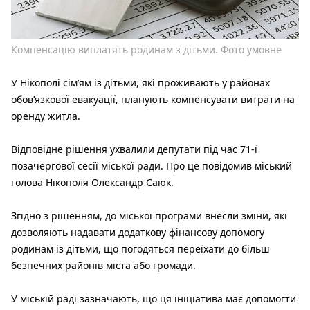
Компенсацію виплатять родинам з дітьми. Фото умовне
У Нікополі сім’ям із дітьми, які проживають у районах
обов’язкової евакуації, планують компенсувати витрати на
оренду житла.
Відповідне рішення ухвалили депутати під час 71-ї
позачергової сесії міської ради. Про це повідомив міський
голова Нікополя Олександр Саюк.
Згідно з рішенням, до міської програми внесли зміни, які
дозволяють надавати додаткову фінансову допомогу
родинам із дітьми, що погодяться переїхати до більш
безпечних районів міста або громади.
У міській раді зазначають, що ця ініціатива має допомогти