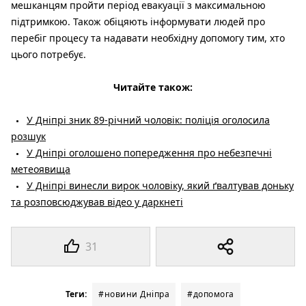
мешканцям пройти період евакуації з максимальною
підтримкою. Також обіцяють інформувати людей про
перебіг процесу та надавати необхідну допомогу тим, хто
цього потребує.
Читайте також:
У Дніпрі зник 89-річний чоловік: поліція оголосила
розшук
У Дніпрі оголошено попередження про небезпечні
метеоявища
У Дніпрі винесли вирок чоловіку, який ґвалтував доньку
та розповсюджував відео у даркнеті
31
Теги:
#новини Дніпра
#допомога