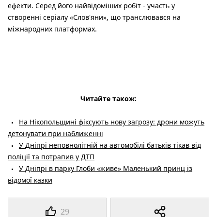
ефекти. Серед його найвідоміших робіт - участь у
створенні серіалу «Слов'яни», що транслювався на
міжнародних платформах.
Читайте також:
На Нікопольщині фіксують нову загрозу: дрони можуть
детонувати при наближенні
У Дніпрі неповнолітній на автомобілі батьків тікав від
поліції та потрапив у ДТП
У Дніпрі в парку Глоби «живе» Маленький принц із
відомої казки
29