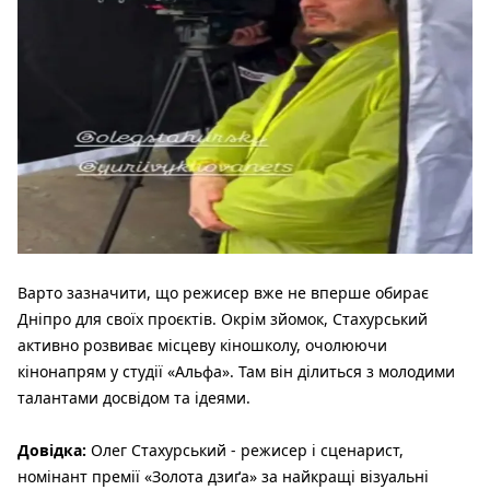
Варто зазначити, що режисер вже не вперше обирає
Дніпро для своїх проєктів. Окрім зйомок, Стахурський
активно розвиває місцеву кіношколу, очолюючи
кінонапрям у студії «Альфа». Там він ділиться з молодими
талантами досвідом та ідеями.
Довідка:
Олег Стахурський - режисер і сценарист,
номінант премії «Золота дзиґа» за найкращі візуальні