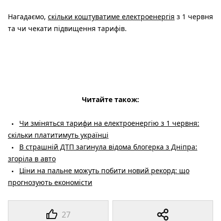
Нагадаємо,
скільки коштуватиме електроенергія
з 1 червня
та чи чекати підвищення тарифів.
Читайте також:
Чи зміняться тарифи на електроенергію з 1 червня:
скільки платитимуть українці
В страшній ДТП загинула відома блогерка з Дніпра:
згоріла в авто
Ціни на пальне можуть побити новий рекорд: що
прогнозують економісти
27