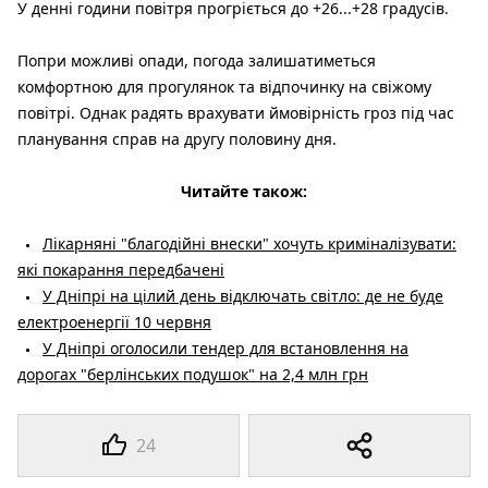
У денні години повітря прогріється до +26...+28 градусів.
Попри можливі опади, погода залишатиметься
комфортною для прогулянок та відпочинку на свіжому
повітрі. Однак радять врахувати ймовірність гроз під час
планування справ на другу половину дня.
Читайте також:
Лікарняні "благодійні внески" хочуть криміналізувати:
які покарання передбачені
У Дніпрі на цілий день відключать світло: де не буде
електроенергії 10 червня
У Дніпрі оголосили тендер для встановлення на
дорогах "берлінських подушок" на 2,4 млн грн
24