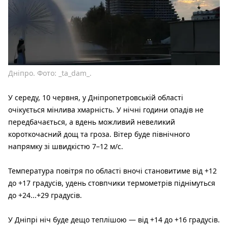
Дніпро. Фото: _ta_dam_.
У середу, 10 червня, у Дніпропетровській області
очікується мінлива хмарність. У нічні години опадів не
передбачається, а вдень можливий невеликий
короткочасний дощ та гроза. Вітер буде північного
напрямку зі швидкістю 7–12 м/с.
Температура повітря по області вночі становитиме від +12
до +17 градусів, удень стовпчики термометрів піднімуться
до +24...+29 градусів.
У Дніпрі ніч буде дещо теплішою — від +14 до +16 градусів.