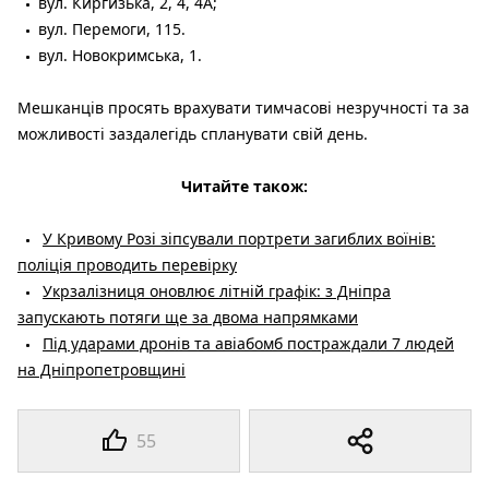
вул. Киргизька, 2, 4, 4А;
вул. Перемоги, 115.
вул. Новокримська, 1.
Мешканців просять врахувати тимчасові незручності та за
можливості заздалегідь спланувати свій день.
Читайте також:
У Кривому Розі зіпсували портрети загиблих воїнів:
поліція проводить перевірку
Укрзалізниця оновлює літній графік: з Дніпра
запускають потяги ще за двома напрямками
Під ударами дронів та авіабомб постраждали 7 людей
на Дніпропетровщині
55