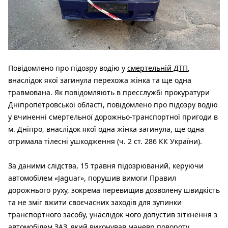
Повідомлено про підозру водію у
смертельній ДТП
,
внаслідок якої загинула перехожа жінка та ще одна
травмована. Як повідомляють в пресслужбі прокуратури
Дніпропетровської області, повідомлено про підозру водію
у вчиненні смертельної дорожньо-транспортної пригоди в
м. Дніпро, внаслідок якої одна жінка загинула, ще одна
отримала тілесні ушкодження (ч. 2 ст. 286 КК України).
За даними слідства, 15 травня підозрюваний, керуючи
автомобілем «Jaguar», порушив вимоги Правил
дорожнього руху, зокрема перевищив дозволену швидкість
та не зміг вжити своєчасних заходів для зупинки
транспортного засобу, унаслідок чого допустив зіткнення з
автомобілем ЗАЗ, який виконував маневр повороту.