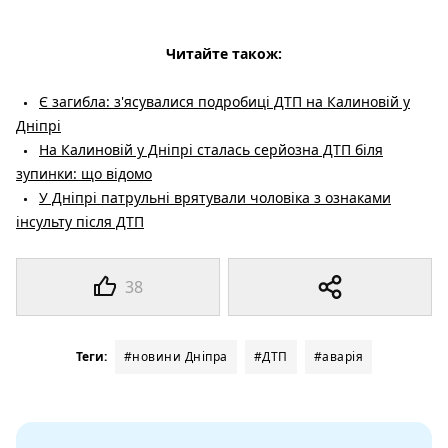
Читайте також:
Є загибла: з'ясувалися подробиці ДТП на Калиновій у
Дніпрі
На Калиновій у Дніпрі сталась серйозна ДТП біля
зупинки: що відомо
У Дніпрі патрульні врятували чоловіка з ознаками
інсульту після ДТП
38
Теги:
#новини Дніпра
#ДТП
#аварія