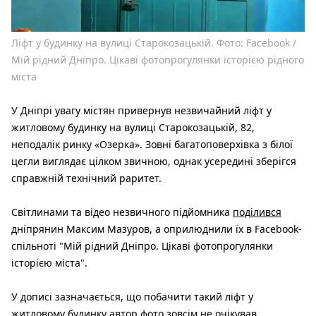
Ліфт у будинку на вулиці Старокозацькій. Фото: Facebook /
Мій рідний Дніпро. Цікаві фотопрогулянки історією рідного
міста
У Дніпрі увагу містян привернув незвичайний ліфт у
житловому будинку на вулиці Старокозацькій, 82,
неподалік ринку «Озерка». Зовні багатоповерхівка з білої
цегли виглядає цілком звичною, однак усередині зберігся
справжній технічний раритет.
Світлинами та відео незвичного підйомника
поділився
дніпрянин Максим Мазуров, а оприлюднили їх в Facebook-
спільноті "Мій рідний Дніпро. Цікаві фотопрогулянки
історією міста".
У дописі зазначається, що побачити такий ліфт у
житловому будинку автор фото зовсім не очікував.