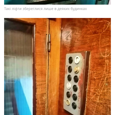
Такі ліфти збереглися лише в деяких будинках