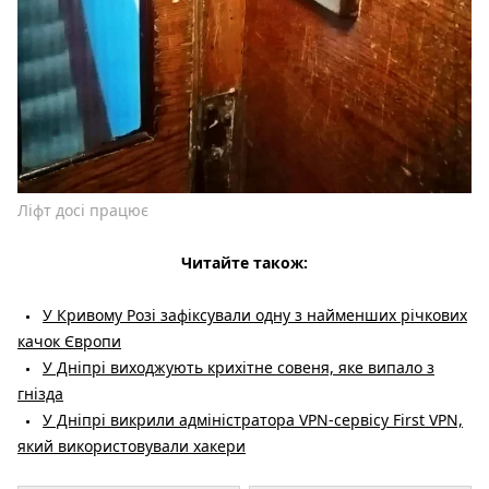
Ліфт досі працює
Читайте також:
У Кривому Розі зафіксували одну з найменших річкових
качок Європи
У Дніпрі виходжують крихітне совеня, яке випало з
гнізда
У Дніпрі викрили адміністратора VPN-сервісу First VPN,
який використовували хакери