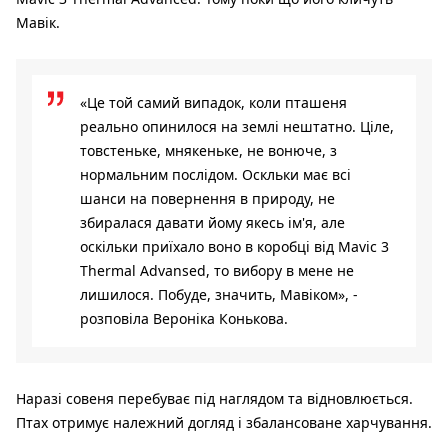
Мавік.
«Це той самий випадок, коли пташеня
реально опинилося на землі нештатно. Ціле,
товстеньке, мнякеньке, не вонюче, з
нормальним послідом. Оскльки має всі
шанси на повернення в природу, не
збиралася давати йому якесь ім'я, але
оскільки приїхало воно в коробці від Mavic 3
Thermal Advansed, то вибору в мене не
лишилося. Побуде, значить, Мавіком», -
розповіла Вероніка Конькова.
Наразі совеня перебуває під наглядом та відновлюється.
Птах отримує належний догляд і збалансоване харчування.