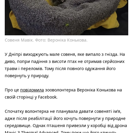
Совеня Мавік. Фото: Вероніка Конькова.
У Дніпрі виходжують мале совеня, яке випало з гнізда. На
диво, попри падіння з висоти птах не отримав серйозних
травм і переломів. Тому після повного одужання його
повернуть у природу.
Про це
повідомила
зооволонтерка Вероніка Конькова на
своїй сторінці у Facebook.
Спочатку волонтерка не планувала давати совеняті ім’я,
адже після реабілітації його хочуть повернути у природне
середовище. Однак пташеня привезли у коробці від дрона
Mavic 3 Thermal Advanced. Тому поки що його кличуть