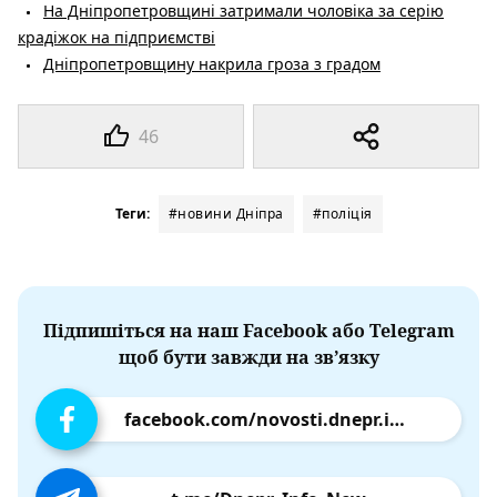
На Дніпропетровщині затримали чоловіка за серію
крадіжок на підприємстві
Дніпропетровщину накрила гроза з градом
46
Теги:
#новини Дніпра
#поліція
Підпишіться на наш Facebook або Telegram
щоб бути завжди на зв’язку
facebook.com/novosti.dnepr.info