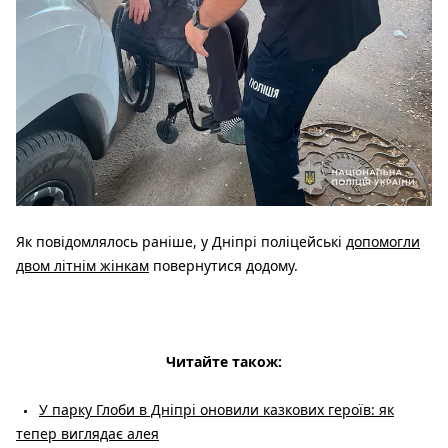
Як повідомлялось раніше, у Дніпрі поліцейські
допомогли
двом літнім жінкам
повернутися додому.
Читайте також:
У парку Глоби в Дніпрі оновили казкових героїв: як
тепер виглядає алея