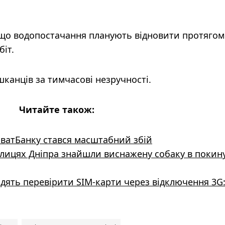
 що водопостачання планують відновити протягом
іт.
анців за тимчасові незручності.
Читайте також:
риватБанку стався масштабний збій
олицях Дніпра знайшли виснажену собаку в покин
адять перевірити SIM-карти через відключення 3G