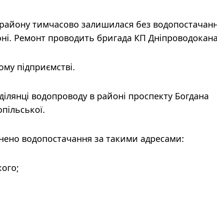
о району тимчасово залишилася без водопостачан
оні. Ремонт проводить бригада КП Дніпроводокана
ому підприємстві.
ділянці водопроводу в районі проспекту Богдана
пільської.
нено водопостачання за такими адресами:
ого;