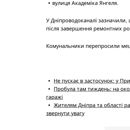
вулиця Академіка Янгеля.
У Дніпроводоканалі зазначили,
після завершення ремонтних роб
Комунальники перепросили мешк
Не пускає в застосунок: у П
Пробула там тиждень: на ок
гаражі
Жителям Дніпра та області р
звернути увагу