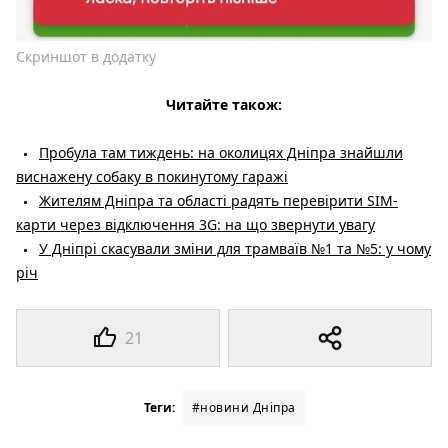
Скриншот в додатку
Читайте також:
Пробула там тиждень: на околицях Дніпра знайшли
виснажену собаку в покинутому гаражі
Жителям Дніпра та області радять перевірити SIM-
карти через відключення 3G: на що звернути увагу
У Дніпрі скасували зміни для трамваїв №1 та №5: у чому
річ
21
Теги:
#новини Дніпра