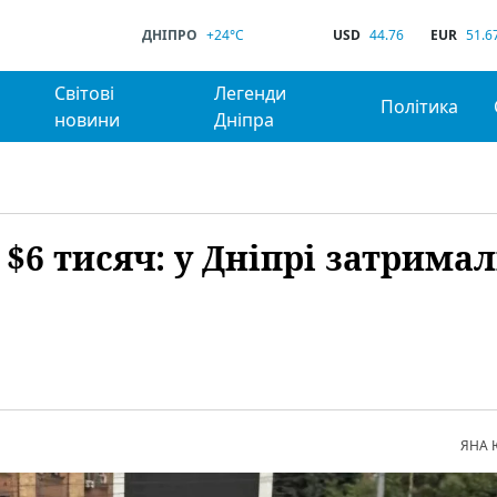
ДНІПРО
+24°C
USD
44.76
EUR
51.6
Світові
Легенди
Політика
новини
Дніпра
 $6 тисяч: у Дніпрі затрима
ЯНА