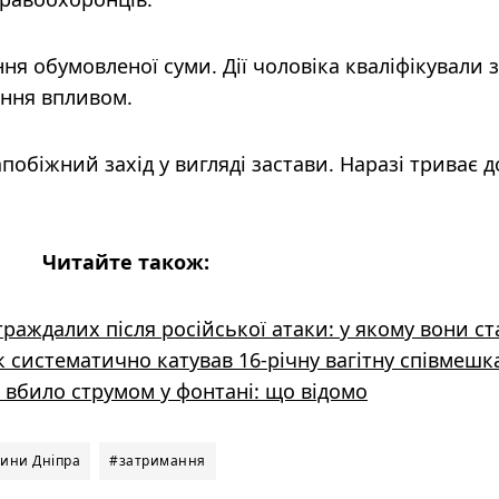
я обумовленої суми. Дії чоловіка кваліфікували за
ання впливом.
побіжний захід у вигляді застави. Наразі триває 
Читайте також:
траждалих після російської атаки: у якому вони ст
 систематично катував 16-річну вагітну співмешк
о вбило струмом у фонтані: що відомо
ини Дніпра
#затримання