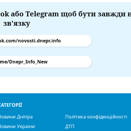
ok або Telegram щоб бути завжди 
зв’язку
ok.com/novosti.dnepr.info
.me/Dnepr_Info_New
КАТЕГОРІЇ
Новини Дніпра
Політика конфіденційності
Новини України
ДТП