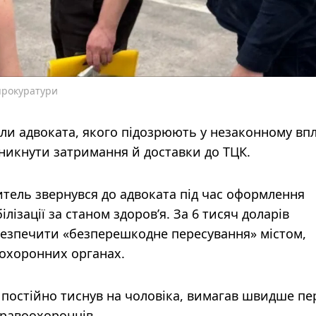
 прокуратури
ли адвоката, якого підозрюють у незаконному впл
никнути затримання й доставки до ТЦК.
итель звернувся до адвоката під час оформлення
лізації за станом здоров’я. За 6 тисяч доларів
безпечити «безперешкодне пересування» містом,
оохоронних органах.
 постійно тиснув на чоловіка, вимагав швидше пе
правоохоронців.