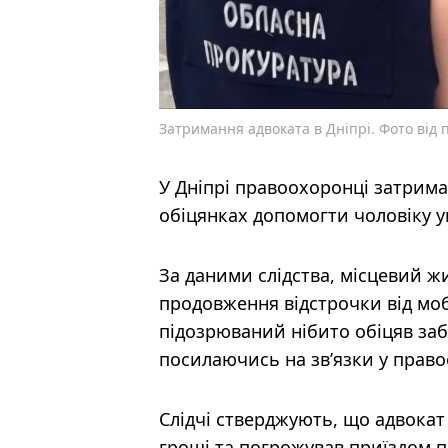
Затримання адвоката в Дніпрі. Фото від
У Дніпрі правоохоронці затрима
обіцянках допомогти чоловіку у
За даними слідства, місцевий ж
продовження відстрочки від мобі
підозрюваний нібито обіцяв за
посилаючись на зв’язки у прав
Слідчі стверджують, що адвокат
гроші та погрожував приїздом 