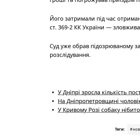
Його затримали під час отриманн
ст. 369-2 КК України — зловжив
Суд уже обрав підозрюваному за
розслідування.
У Дніпрі зросла кількість пос
На Дніпропетровщині чоловік
У Кривому Розі собаку нібит
Теги:
#нов