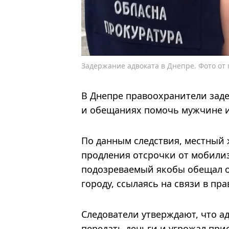
Задержание адвоката в Днепре. Фото от
В Днепре правоохранители заде
и обещаниях помочь мужчине и
По данным следствия, местный 
продления отсрочки от мобилиз
подозреваемый якобы обещал о
городу, ссылаясь на связи в пр
Следователи утверждают, что а
передать деньги и угрожал при