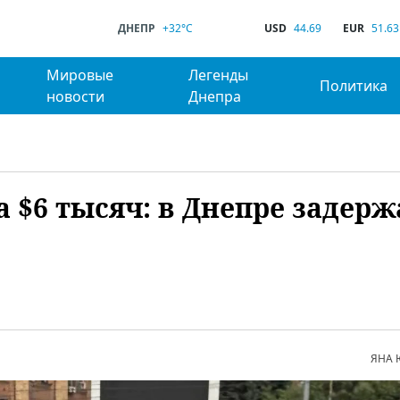
ДНЕПР
+32°C
USD
44.69
EUR
51.63
Мировые
Легенды
Политика
новости
Днепра
 $6 тысяч: в Днепре задер
ЯНА