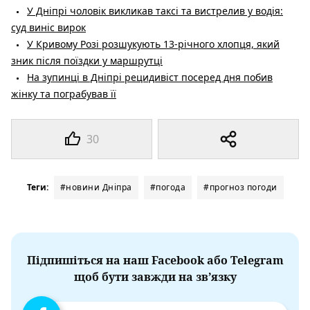
У Дніпрі чоловік викликав таксі та вистрелив у водія:
суд виніс вирок
У Кривому Розі розшукують 13-річного хлопця, який
зник після поїздки у маршрутці
На зупинці в Дніпрі рецидивіст посеред дня побив
жінку та пограбував її
30
Теги:
#новини Дніпра
#погода
#прогноз погоди
Підпишіться на наш Facebook або Telegram
щоб бути завжди на зв’язку