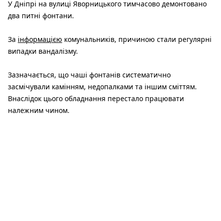
У Дніпрі на вулиці Яворницького тимчасово демонтовано
два питні фонтани.
За
інформацією
комунальників, причиною стали регулярні
випадки вандалізму.
Зазначається, що чаші фонтанів систематично
засмічували камінням, недопалками та іншим сміттям.
Внаслідок цього обладнання перестало працювати
належним чином.
Наразі фонтани перебувають у ремонті. Після завершення
всіх необхідних робіт їх буде повернуто на свої місця.
Нагадаємо, у Дніпрі
активізувалися вандали
у зонах
відпочинку. Пошкодження фіксують майже щоденно.