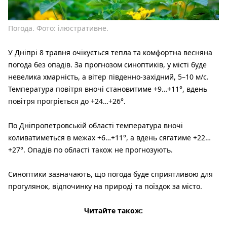
Погода. Фото: ілюстративне.
У Дніпрі 8 травня очікується тепла та комфортна весняна
погода без опадів. За прогнозом синоптиків, у місті буде
невелика хмарність, а вітер південно-західний, 5–10 м/с.
Температура повітря вночі становитиме +9…+11°, вдень
повітря прогріється до +24…+26°.
По Дніпропетровській області температура вночі
коливатиметься в межах +6…+11°, а вдень сягатиме +22…
+27°. Опадів по області також не прогнозують.
Синоптики зазначають, що погода буде сприятливою для
прогулянок, відпочинку на природі та поїздок за місто.
Читайте також: