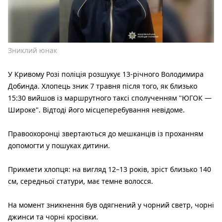
Зниклий юнак
У Кривому Розі поліція розшукує 13-річного Володимира
Добинда. Хлопець зник 7 травня після того, як близько
15:30 вийшов із маршрутного таксі сполученням "ЮГОК —
Широке". Відтоді його місцеперебування невідоме.
Правоохоронці звертаються до мешканців із проханням
допомогти у пошуках дитини.
Прикмети хлопця: на вигляд 12–13 років, зріст близько 140
см, середньої статури, має темне волосся.
На момент зникнення був одягнений у чорний светр, чорні
джинси та чорні кросівки.