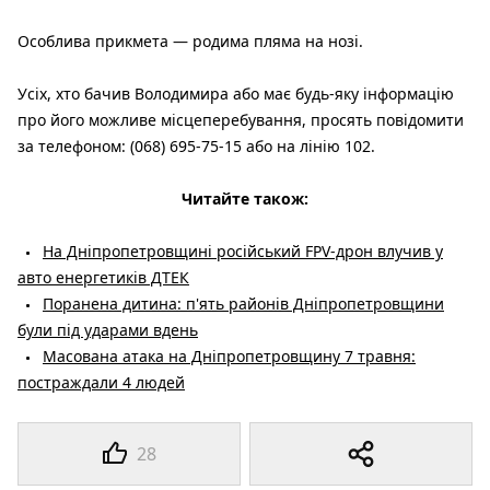
Особлива прикмета — родима пляма на нозі.
Усіх, хто бачив Володимира або має будь-яку інформацію
про його можливе місцеперебування, просять повідомити
за телефоном: (068) 695-75-15 або на лінію 102.
Читайте також:
На Дніпропетровщині російський FPV-дрон влучив у
авто енергетиків ДТЕК
Поранена дитина: п'ять районів Дніпропетровщини
були під ударами вдень
Масована атака на Дніпропетровщину 7 травня:
постраждали 4 людей
28