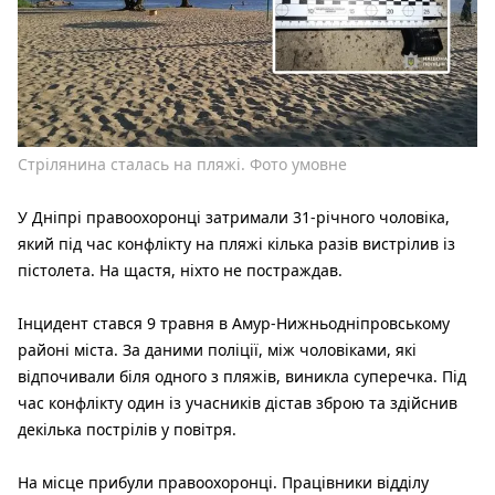
Стрілянина сталась на пляжі. Фото умовне
У Дніпрі правоохоронці затримали 31-річного чоловіка,
який під час конфлікту на пляжі кілька разів вистрілив із
пістолета. На щастя, ніхто не постраждав.
Інцидент стався 9 травня в Амур-Нижньодніпровському
районі міста. За даними поліції, між чоловіками, які
відпочивали біля одного з пляжів, виникла суперечка. Під
час конфлікту один із учасників дістав зброю та здійснив
декілька пострілів у повітря.
На місце прибули правоохоронці. Працівники відділу