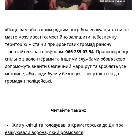
«Якщо вам або вашим рідним потрібна евакуація та ви не
маєте можливості самостійно залишити небезпечну
територію міста чи прифронтових громад району
-звертайтеся за телефоном:
066 239 03 54
. Правоохоронці
спільно з волонтерами та іншими службами обов’язково
допоможуть знайти безпечний маршрут та зроблять усе
можливе, аби люди були у безпеці», - звертаються до
громадян поліцейські.
Читайте також:
Жив у клітці та голодував: з Краматорська до Дніпра
евакуювали ворона, який розмовляє