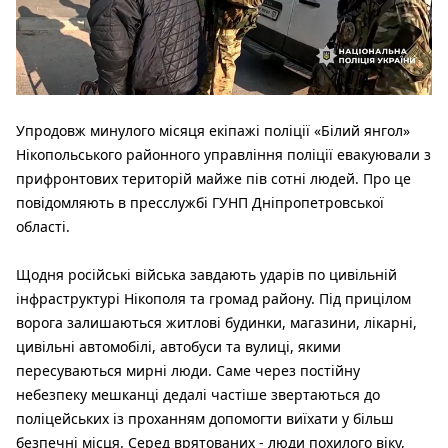
Упродовж минулого місяця екіпажі поліції «Білий янгол»
Нікопольського районного управління поліції евакуювали з
прифронтових територій майже пів сотні людей. Про це
повідомляють в пресслужбі ГУНП Дніпропетровської
області.
Щодня російські війська завдають ударів по цивільній
інфраструктурі Нікополя та громад району. Під прицілом
ворога залишаються житлові будинки, магазини, лікарні,
цивільні автомобілі, автобуси та вулиці, якими
пересуваються мирні люди. Саме через постійну
небезпеку мешканці дедалі частіше звертаються до
поліцейських із проханням допомогти виїхати у більш
безпечні місця. Серед врятованих - люди похилого віку,