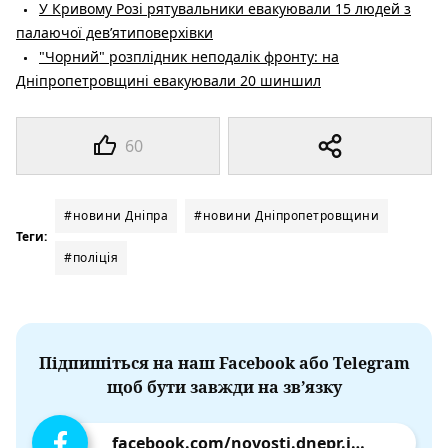
У Кривому Розі рятувальники евакуювали 15 людей з
палаючої дев’ятиповерхівки
"Чорний" розплідник неподалік фронту: на
Дніпропетровщині евакуювали 20 шиншил
60
#новини Дніпра
#новини Дніпропетровщини
Теги:
#поліція
Підпишіться на наш Facebook або Telegram
щоб бути завжди на зв’язку
facebook.com/novosti.dnepr.info