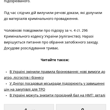
підозрюваного.
Під час слідчих дій вилучили речові докази, які долучили
до матеріалів кримінального провадження.
Чоловікові повідомили про підозру за ч. 4 ст. 296
Кримінального кодексу України (хуліганство). Наразі
вирішується питання про обрання запобіжного заходу.
Досудове розслідування триває.
Читайте також:
В Україні змінили правила бронювання: нові вимоги до
агро, лісгоспів і бізнесу
У Дніпрі посадовця міськради підозрюють у завищенні
цін на закупівлі для ТРО
В Україні можуть знизити прохідний бал на НМТ: деталі