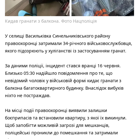
Кидав гранати з балкона. Фото Нацполіція
У селищі Васильківка Синельниківського району
правоохоронці затримали 34-річного військовослужбовця,
якого підозрюють у хуліганстві із застосуванням гранат.
За даними поліції, інцидент стався вранці 16 червня.
Близько 05:30 надійшло повідомлення про те, що
невідомий чоловік у військовій формі кидає гранати з
балкона багатоквартирного будинку. Внаслідок вибухів
ніхто не постраждав.
На місці події правоохоронці виявили залишки
боєприпасів та встановили квартиру, з якої їх викинули.
Щоб запобігти можливій загрозі для мешканців,
поліцейські проникли до помешкання та затримали