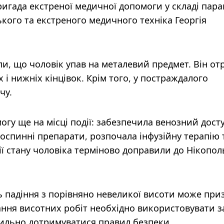
игада екстреної медичної допомоги у складі пара
кого та екстреного медичного техніка Георгія
ли, що чоловік упав на металевий предмет. Він о
 і нижніх кінцівок. Крім того, у постраждалого
чу.
гу ще на місці події: забезпечила венозний досту
оспинні препарати, розпочала інфузійну терапію 
ії стану чоловіка терміново доправили до Нікопол
 падіння з порівняно невеликої висоти може при
ання висотних робіт необхідно використовувати 
хильно дотримуватися правил безпеки.