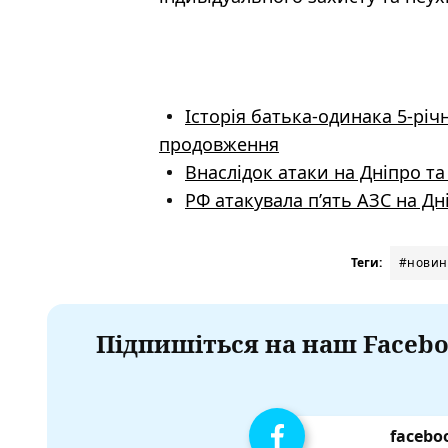
Історія батька-одинака 5-річ
продовження
Внаслідок атаки на Дніпро та
РФ атакувала пʼять АЗС на Дн
Теги:
#новини
Підпишіться на наш Facebo
facebo