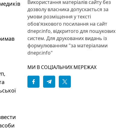
Використання матеріалів сайту без
медиків
дозволу власника допускається за
умови розміщення у тексті
обов'язкового посилання на сайт
dnepr.info, відкритого для пошукових
тримав
систем. Для друкованих видань із
формулюванням "за матеріалами
dnepr.info"
МИ В СОЦІАЛЬНИХ МЕРЕЖАХ
п,
та
ьської
звести
засоби