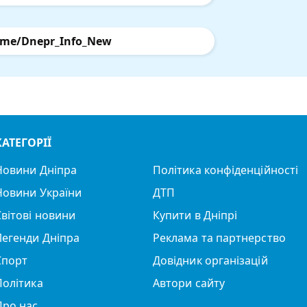
.me/Dnepr_Info_New
КАТЕГОРІЇ
Новини Дніпра
Політика конфіденційності
Новини України
ДТП
Світові новини
Купити в Дніпрі
Легенди Дніпра
Реклама та партнерство
Спорт
Довідник організацій
Політика
Автори сайту
Про нас