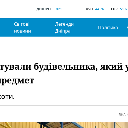
ДНІПРО
+36°C
USD
44.76
EUR
51.6
Світові
Легенди
Політика
новини
Дніпра
тували будівельника, який 
предмет
соти.
ЯНА