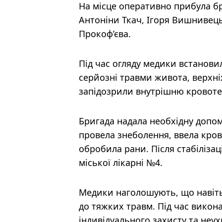
На місце оперативно прибула бр
Антоніни Ткач, Ігоря Вишнивець
Прокоф’єва.
Під час огляду медики встанови
серйозні травми живота, верхніх
запідозрили внутрішню кровоте
Бригада надала необхідну допомо
провела знеболення, ввела кров
обробила рани. Після стабілізац
міської лікарні №4.
Медики наголошують, що навіть
до тяжких травм. Під час викон
індивідуального захисту та неу