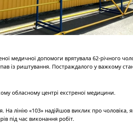
ної медичної допомоги врятувала 62-річного чоло
 упав із риштування. Постраждалого у важкому стан
кому обласному центрі екстреної медицини.
я. На лінію «103» надійшов виклик про чоловіка, 
рів під час виконання робіт.