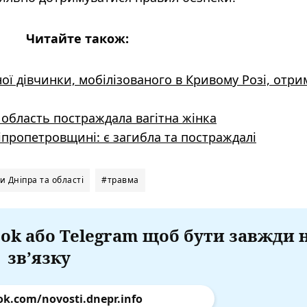
Читайте також:
ної дівчинки, мобілізованого в Кривому Розі, отр
 область постраждала вагітна жінка
іпропетровщині: є загибла та постраждалі
 Дніпра та області
#травма
ok або Telegram щоб бути завжди 
зв’язку
ok.com/novosti.dnepr.info