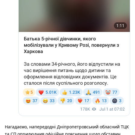
Нагадаємо, напередодні Дніпропетровський обласний ТЦК
та СП оприлюднив офіційне пояснення щодо обставин