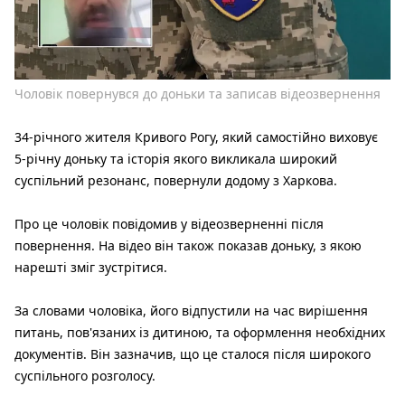
Чоловік повернувся до доньки та записав відеозвернення
34-річного жителя Кривого Рогу, який самостійно виховує
5-річну доньку та історія якого викликала широкий
суспільний резонанс, повернули додому з Харкова.
Про це чоловік повідомив у відеозверненні після
повернення. На відео він також показав доньку, з якою
нарешті зміг зустрітися.
За словами чоловіка, його відпустили на час вирішення
питань, пов'язаних із дитиною, та оформлення необхідних
документів. Він зазначив, що це сталося після широкого
суспільного розголосу.