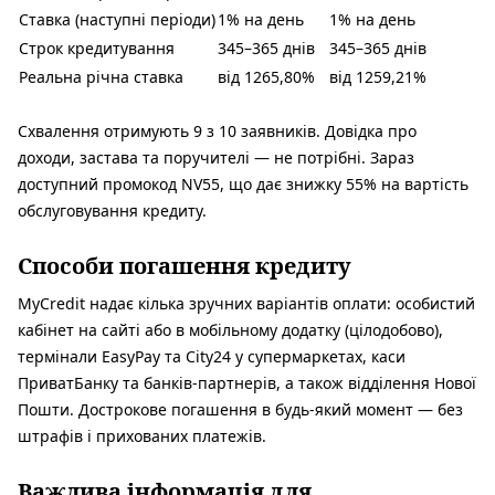
Ставка (наступні періоди)
1% на день
1% на день
Строк кредитування
345–365 днів
345–365 днів
Реальна річна ставка
від 1265,80%
від 1259,21%
Схвалення отримують 9 з 10 заявників. Довідка про
доходи, застава та поручителі — не потрібні. Зараз
доступний промокод NV55, що дає знижку 55% на вартість
обслуговування кредиту.
Способи погашення кредиту
MyCredit надає кілька зручних варіантів оплати: особистий
кабінет на сайті або в мобільному додатку (цілодобово),
термінали EasyPay та City24 у супермаркетах, каси
ПриватБанку та банків-партнерів, а також відділення Нової
Пошти. Дострокове погашення в будь-який момент — без
штрафів і прихованих платежів.
Важлива інформація для