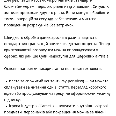
Для реалізації масових мікроплатежів стандартні
блокчейн-мережі першого рівня надто повільні. Ситуацію
змінили протоколи другого рівня. Вони можуть обробляти
тисячі операцій за секунду, забезпечуючи миттєве
проведення розрахунків без затримок.
Швидкість обробки даних зросла в рази, а вартість
стандартних транзакцій знизилася до часток цента. Тепер
криптовалютні розрахунки можна впроваджувати у
сферах, які раніше були недоступні для цифрових активів.
Основні напрямки використання новітньої технології:
плата за спожитий контент (Pay-per-view) — ви можете
сплачувати за читання однієї статті, перегляд короткого
відео або прослуховування треку, не оформлюючи місячну
підписку;
ігрова індустрія (GameFi) — купувати внутрішньоігрові
предмети, персонажів або покращення можна за лічені