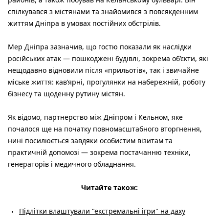
спілкувався з містянами та знайомився з повсякденним
життям Дніпра в умовах постійних обстрілів.
Мер Дніпра зазначив, що гостю показали як наслідки
російських атак — пошкоджені будівлі, зокрема об’єкти, які
нещодавно відновили після «прильотів», так і звичайне
міське життя: кав’ярні, прогулянки на набережній, роботу
бізнесу та щоденну рутину містян.
Як відомо, партнерство між Дніпром і Кельном, яке
почалося ще на початку повномасштабного вторгнення,
нині посилюється завдяки особистим візитам та
практичній допомозі — зокрема постачанню техніки,
генераторів і медичного обладнання.
Читайте також:
Підлітки влаштували "екстремальні ігри" на даху