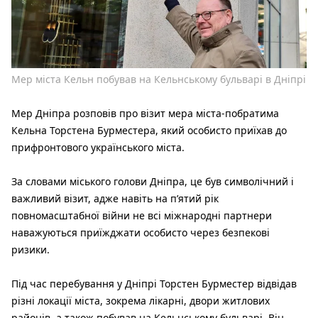
Мер міста Кельн побував на Кельнському бульварі в Дніпрі
Мер Дніпра розповів про візит мера міста-побратима
Кельна Торстена Бурместера, який особисто приїхав до
прифронтового українського міста.
За словами міського голови Дніпра, це був символічний і
важливий візит, адже навіть на п’ятий рік
повномасштабної війни не всі міжнародні партнери
наважуються приїжджати особисто через безпекові
ризики.
Під час перебування у Дніпрі Торстен Бурместер відвідав
різні локації міста, зокрема лікарні, двори житлових
районів, а також побував на Кельнському бульварі. Він