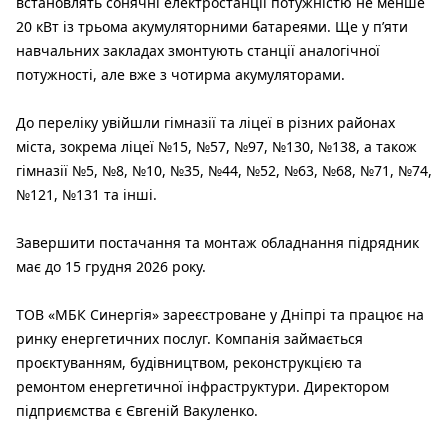
встановлять сонячні електростанції потужністю не менше
20 кВт із трьома акумуляторними батареями. Ще у п’яти
навчальних закладах змонтують станції аналогічної
потужності, але вже з чотирма акумуляторами.
До переліку увійшли гімназії та ліцеї в різних районах
міста, зокрема ліцеї №15, №57, №97, №130, №138, а також
гімназії №5, №8, №10, №35, №44, №52, №63, №68, №71, №74,
№121, №131 та інші.
Завершити постачання та монтаж обладнання підрядник
має до 15 грудня 2026 року.
ТОВ «МБК Синергія» зареєстроване у Дніпрі та працює на
ринку енергетичних послуг. Компанія займається
проєктуванням, будівництвом, реконструкцією та
ремонтом енергетичної інфраструктури. Директором
підприємства є Євгеній Вакуленко.