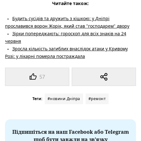
Читайте також:
Будить сусідів та дружить з кішкою: у Дніпрі
прославився ворон Жорік, який став "господарем" двору
Зірки попереджають: гороскоп для всіх знаків на 24
червня
Зросла кількість загиблих внаслідок атаки у Кривому
Розі: у лікарні померла постраждала
57
Теги:
#новини Дніпра
#ремонт
Підпишіться на наш Facebook або Telegram
щоб бути завжди на зв’язку