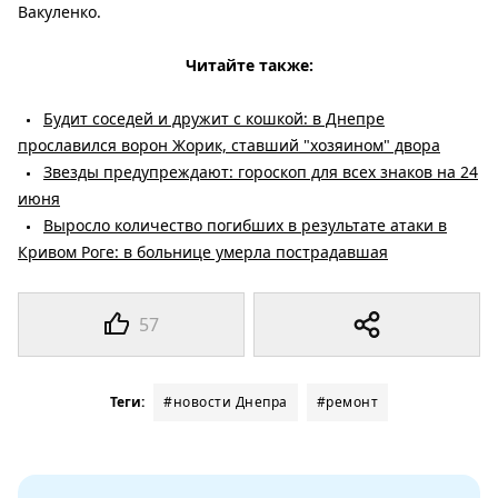
Вакуленко.
Читайте также:
Будит соседей и дружит с кошкой: в Днепре
прославился ворон Жорик, ставший "хозяином" двора
Звезды предупреждают: гороскоп для всех знаков на 24
июня
Выросло количество погибших в результате атаки в
Кривом Роге: в больнице умерла пострадавшая
57
Теги:
#новости Днепра
#ремонт