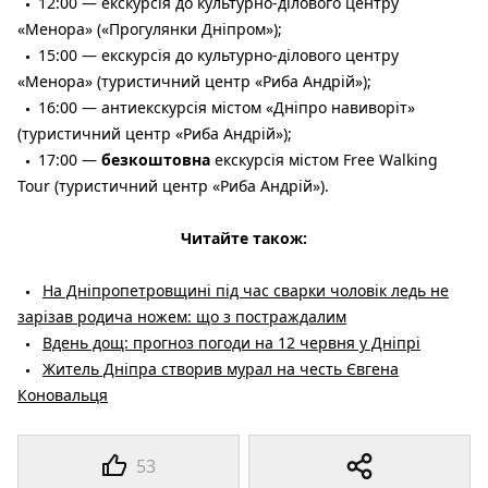
12:00 — екскурсія до культурно-ділового центру
«Менора» («Прогулянки Дніпром»);
15:00 — екскурсія до культурно-ділового центру
«Менора» (туристичний центр «Риба Андрій»);
16:00 — антиекскурсія містом «Дніпро навиворіт»
(туристичний центр «Риба Андрій»);
17:00 —
безкоштовна
екскурсія містом Free Walking
Tour (туристичний центр «Риба Андрій»).
Читайте також:
На Дніпропетровщині під час сварки чоловік ледь не
зарізав родича ножем: що з постраждалим
Вдень дощ: прогноз погоди на 12 червня у Дніпрі
Житель Дніпра створив мурал на честь Євгена
Коновальця
53