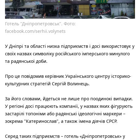
Готель "Дніпропетровськ". Фото:
facebook.com/serhii.volynets
У Дніпрі та області низка підприємств і досі використовує у
своїх назвах символіку російського імперського минулого
та радянської доби.
Про це повідомив керівник Українського центру історико-
культурних стратегій Сергій Волинець.
За його словами, йдеться не лише про поодинокі випадки.
У регіоні досі працюють компанії, у назвах яких фігурують
застарілі топоніми або радянські ідеологічні маркери –
зокрема "Катеринослав", а також імена діячів СРСР.
Серед таких підприємств – готель «Дніпропетровськ» у