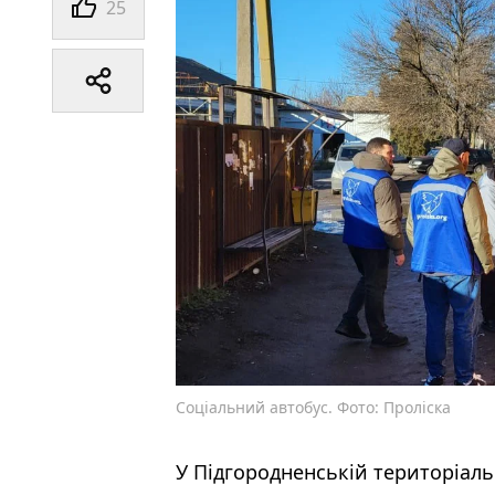
25
Соціальний автобус. Фото: Проліска
У Підгородненській територіаль