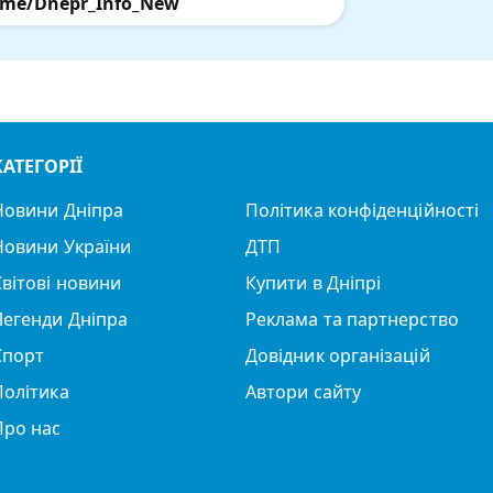
.me/Dnepr_Info_New
КАТЕГОРІЇ
Новини Дніпра
Політика конфіденційності
Новини України
ДТП
Світові новини
Купити в Дніпрі
Легенди Дніпра
Реклама та партнерство
Спорт
Довідник організацій
Політика
Автори сайту
Про нас