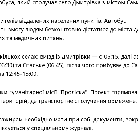
буса, який сполучає село Дмитрівка з містом Сам
телів віддалених населених пунктів. Автобус
ть змогу людям безкоштовно дістатися до міста д
их та медичних питань.
лькох селах: виїзд із Дмитрівки — о 06:15, далі а
:30) та Спаське (06:45), після чого прибуває до С
 12:45–13:00.
мки гуманітарної місії "Проліска". Проєкт спрямов
 територій, де транспортне сполучення обмежене.
сажирам необхідно мати при собі документи, зок
іксується у спеціальному журналі.