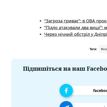
"Загроза триває": в ОВА про
"Підло атакували два виші": 
Через нічний обстріл у Дніп
Теги:
#но
Підпишіться на наш Facebo
facebo