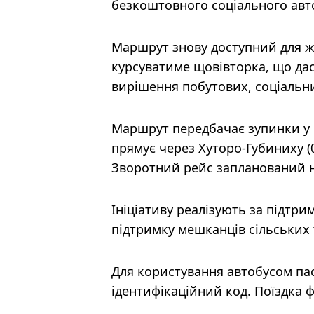
безкоштовного соціального авто
Маршрут знову доступний для жи
курсуватиме щовівторка, що дас
вирішення побутових, соціальн
Маршрут передбачає зупинки у кі
прямує через Хуторо-Губиниху (06
Зворотний рейс запланований на
Ініціативу реалізують за підтри
підтримку мешканців сільських
Для користування автобусом па
ідентифікаційний код. Поїздка ф