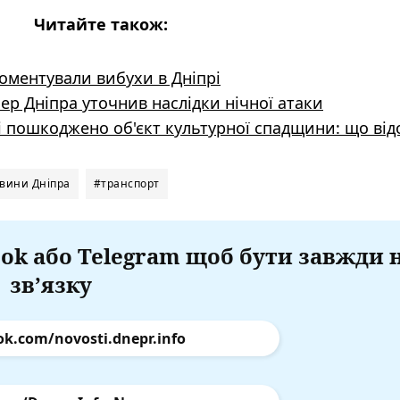
Читайте також:
коментували вибухи в Дніпрі
мер Дніпра уточнив наслідки нічної атаки
рі пошкоджено об'єкт культурної спадщини: що ві
вини Дніпра
#транспорт
ok або Telegram щоб бути завжди 
зв’язку
ok.com/novosti.dnepr.info