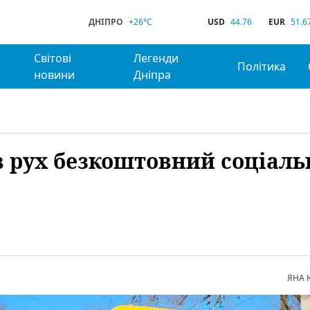
ДНІПРО
+26°C
USD
44.76
EUR
51.6
Світові
Легенди
Політика
новини
Дніпра
в рух безкоштовний соціал
ЯНА