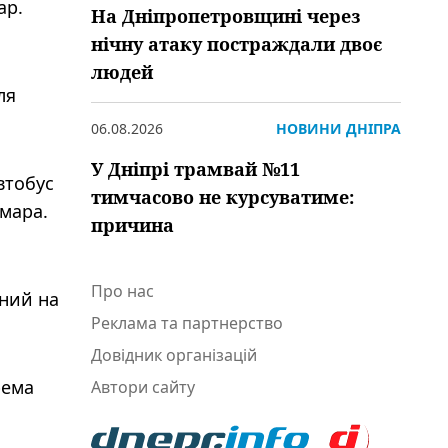
ар.
На Дніпропетровщині через
нічну атаку постраждали двоє
людей
ля
06.08.2026
НОВИНИ ДНІПРА
У Дніпрі трамвай №11
втобус
тимчасово не курсуватиме:
амара.
причина
Про нас
аний на
Реклама та партнерство
Довідник організацій
рема
Автори сайту