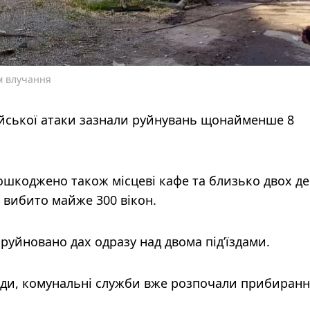
ем влучання
сійської атаки зазнали руйнувань щонайменше 8
ошкоджено також місцеві кафе та близько двох де
 вибито майже 300 вікон.
уйновано дах одразу над двома під’їздами.
ради, комунальні служби вже розпочали прибиранн