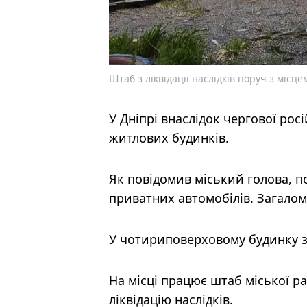
Штаб з ліквідації наслідків поруч з місц
У Дніпрі внаслідок чергової ро
житлових будинків.
Як повідомив міський голова, п
приватних автомобілів. Загалом
У чотириповерховому будинку зр
На місці працює штаб міської 
ліквідацію наслідків.