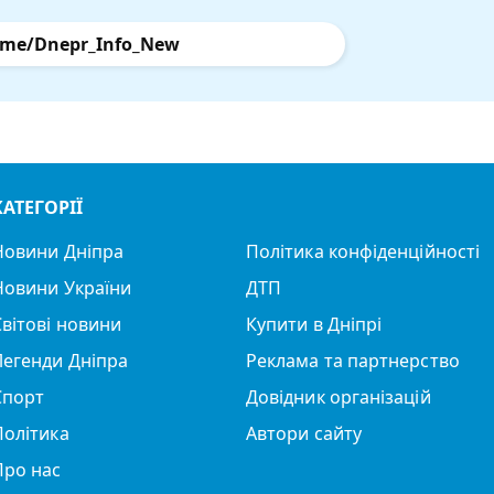
.me/Dnepr_Info_New
КАТЕГОРІЇ
Новини Дніпра
Політика конфіденційності
Новини України
ДТП
Світові новини
Купити в Дніпрі
Легенди Дніпра
Реклама та партнерство
Спорт
Довідник організацій
Політика
Автори сайту
Про нас