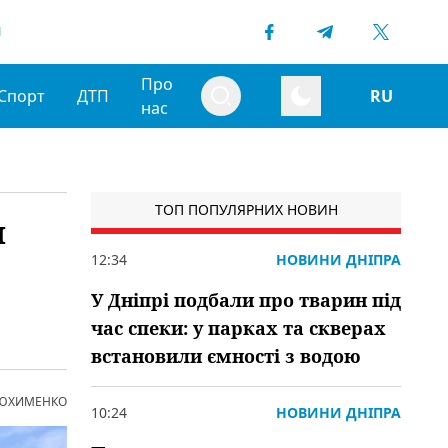
1
Про
Спорт
ДТП
RU
нас
ТОП ПОПУЛЯРНИХ НОВИН
и
12:34
НОВИНИ ДНІПРА
У Дніпрі подбали про тварин під
час спеки: у парках та скверах
встановили ємності з водою
 ЮХИМЕНКО
10:24
НОВИНИ ДНІПРА