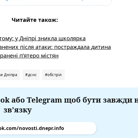
Читайте також:
тому: у Дніпрі зникла школярка
ранених після атаки: постраждала дитина
ранені п’ятеро містян
и Дніпра
#дснс
#обстріл
ok або Telegram щоб бути завжди 
зв’язку
ok.com/novosti.dnepr.info