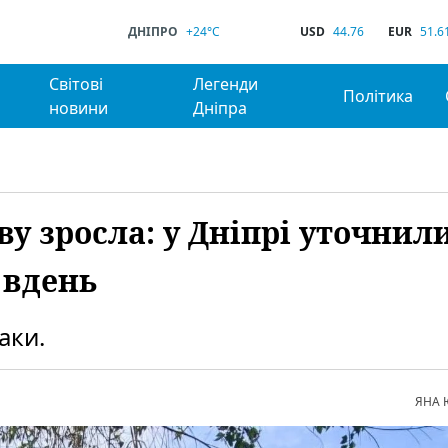
ДНІПРО
+24°C
USD
44.76
EUR
51.6
Світові
Легенди
Політика
новини
Дніпра
ву зросла: у Дніпрі уточнил
 вдень
аки.
ЯНА