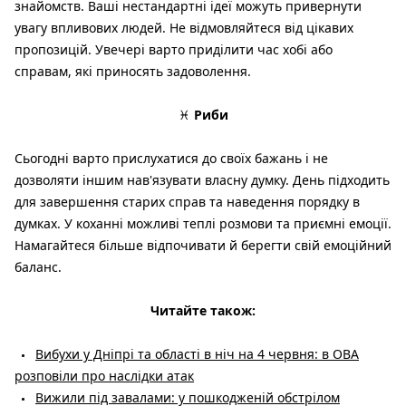
знайомств. Ваші нестандартні ідеї можуть привернути
увагу впливових людей. Не відмовляйтеся від цікавих
пропозицій. Увечері варто приділити час хобі або
справам, які приносять задоволення.
♓
Риби
Сьогодні варто прислухатися до своїх бажань і не
дозволяти іншим нав'язувати власну думку. День підходить
для завершення старих справ та наведення порядку в
думках. У коханні можливі теплі розмови та приємні емоції.
Намагайтеся більше відпочивати й берегти свій емоційний
баланс.
Читайте також:
Вибухи у Дніпрі та області в ніч на 4 червня: в ОВА
розповіли про наслідки атак
Вижили під завалами: у пошкодженій обстрілом