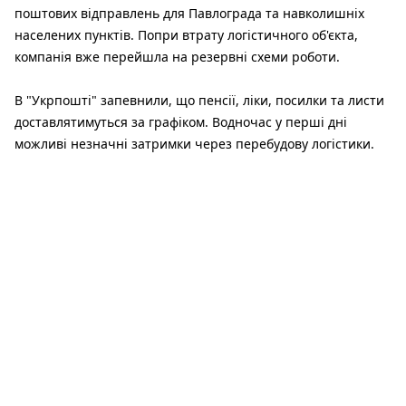
поштових відправлень для Павлограда та навколишніх
населених пунктів. Попри втрату логістичного об'єкта,
компанія вже перейшла на резервні схеми роботи.
В "Укрпошті" запевнили, що пенсії, ліки, посилки та листи
доставлятимуться за графіком. Водночас у перші дні
можливі незначні затримки через перебудову логістики.
Також компанія повідомила, що повністю компенсує
клієнтам вартість усіх відправлень, які були знищені
внаслідок атаки.
За інформацією голови Дніпропетровської ОВА
Олександра Ганжі, 6 серпня Павлоград зазнав масованої
російської атаки. У місті загинули двоє людей, ще семеро
отримали поранення. Рятувальники вже ліквідували
пожежі, що виникли після ударів.
Читайте також: