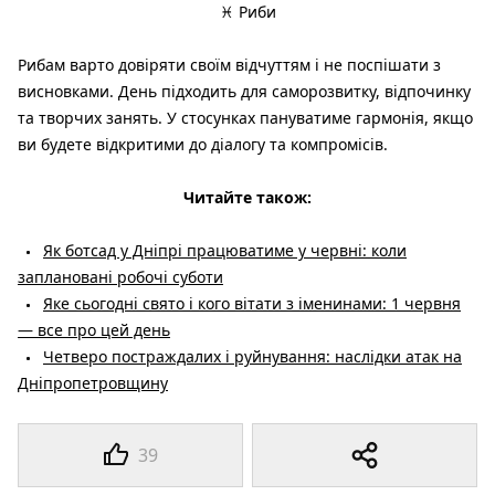
♓ Риби
Рибам варто довіряти своїм відчуттям і не поспішати з
висновками. День підходить для саморозвитку, відпочинку
та творчих занять. У стосунках пануватиме гармонія, якщо
ви будете відкритими до діалогу та компромісів.
Читайте також:
Як ботсад у Дніпрі працюватиме у червні: коли
заплановані робочі суботи
Яке сьогодні свято і кого вітати з іменинами: 1 червня
— все про цей день
Четверо постраждалих і руйнування: наслідки атак на
Дніпропетровщину
39