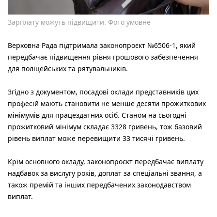
Зарплату можуть підвищити. Фото умовне
Верховна Рада підтримала законопроєкт №6506-1, який
передбачає підвищення рівня грошового забезпечення
для поліцейських та рятувальників.
Згідно з документом, посадові оклади представників цих
професій мають становити не менше десяти прожиткових
мінімумів для працездатних осіб. Станом на сьогодні
прожитковий мінімум складає 3328 гривень, тож базовий
рівень виплат може перевищити 33 тисячі гривень.
Крім основного окладу, законопроєкт передбачає виплату
надбавок за вислугу років, доплат за спеціальні звання, а
також премій та інших передбачених законодавством
виплат.