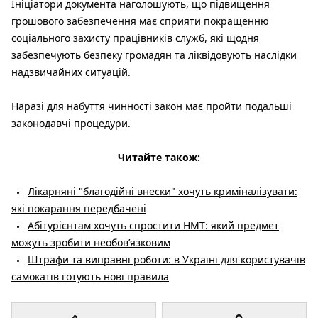
Ініціатори документа наголошують, що підвищення
грошового забезпечення має сприяти покращенню
соціального захисту працівників служб, які щодня
забезпечують безпеку громадян та ліквідовують наслідки
надзвичайних ситуацій.
Наразі для набуття чинності закон має пройти подальші
законодавчі процедури.
Читайте також:
Лікарняні "благодійні внески" хочуть криміналізувати:
які покарання передбачені
Абітурієнтам хочуть спростити НМТ: який предмет
можуть зробити необов’язковим
Штрафи та виправні роботи: в Україні для користувачів
самокатів готують нові правила