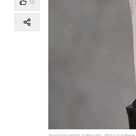
55
Зарплату могут повысить. Фото условное