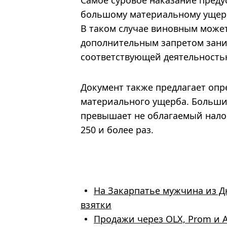
Самое суровое наказание предус
большому материальному ущерб
В таком случае виновным может
дополнительным запретом зани
соответствующей деятельность
Документ также предлагает оп
материального ущерба. Большим
превышает не облагаемый нало
250 и более раз.
На Закарпатье мужчина из 
взятки
Продажи через OLX, Prom и A