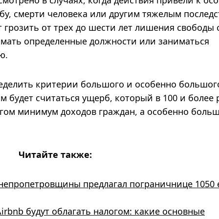
мотрено в случаях, когда действия привели к ос
у, смерти человека или другим тяжелым последс
 грозить от трех до шести лет лишения свободы 
мать определенные должности или заниматься
ю.
ределить критерии большого и особенно большог
 будет считаться ущерб, который в 100 и более 
гом минимум доходов граждан, а особенно боль
Читайте также:
Днепропетровщины предлагал пограничнице 1050 
irbnb будут облагать налогом: какие основные