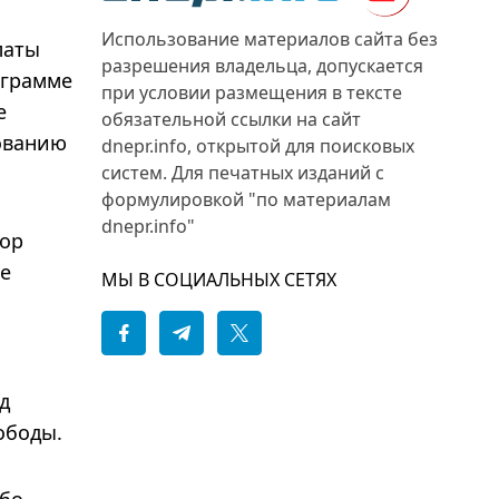
Использование материалов сайта без
латы
разрешения владельца, допускается
ограмме
при условии размещения в тексте
е
обязательной ссылки на сайт
бованию
dnepr.info, открытой для поисковых
систем. Для печатных изданий с
формулировкой "по материалам
dnepr.info"
зор
ые
МЫ В СОЦИАЛЬНЫХ СЕТЯХ
д
ободы.