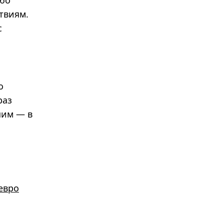
обо
твиям.
с
о
раз
шим — в
евро