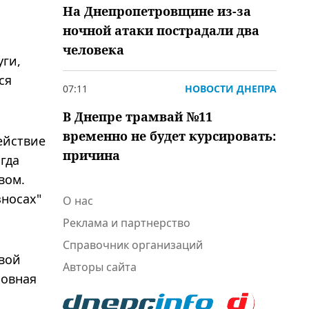
На Днепропетровщине из-за
ночной атаки пострадали два
человека
уги,
ся
07:11
НОВОСТИ ДНЕПРА
В Днепре трамвай №11
временно не будет курсировать:
ействие
причина
гда
вом.
зносах"
О нас
Реклама и партнерство
Справочник организаций
овой
Авторы сайта
ловная