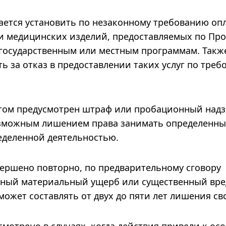
гается установить по незаконному требованию оп
ли медицинских изделий, предоставляемых по Пр
 государственным или местным программам. Такж
ь за отказ в предоставлении таких услуг по тре
ктом предусмотрен штраф или пробационный над
возможным лишением права занимать определенн
еделенной деятельностью.
ершено повторно, по предварительному сговору
льный материальный ущерб или существенный вре
может составлять от двух до пяти лет лишения св