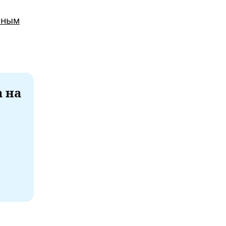
ьным
а на