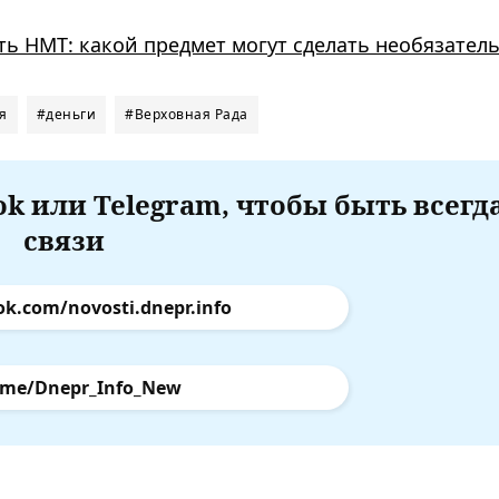
ть НМТ: какой предмет могут сделать необязател
я
#деньги
#Верховная Рада
k или Telegram, чтобы быть всегд
связи
ok.com/novosti.dnepr.info
.me/Dnepr_Info_New