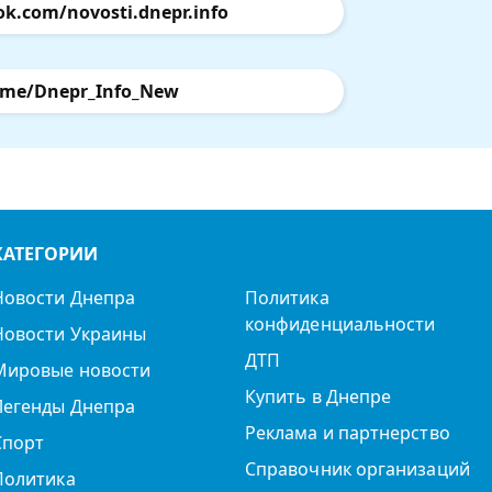
ok.com/novosti.dnepr.info
.me/Dnepr_Info_New
КАТЕГОРИИ
Новости Днепра
Политика
конфиденциальности
Новости Украины
ДТП
Мировые новости
Купить в Днепре
Легенды Днепра
Реклама и партнерство
Спорт
Справочник организаций
Политика