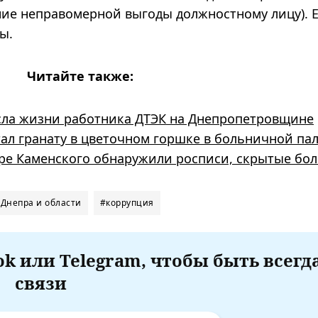
ние неправомерной выгоды должностному лицу). 
ы.
Читайте также:
несла жизни работника ДТЭК на Днепропетровщине
тал гранату в цветочном горшке в больничной па
ре Каменского обнаружили росписи, скрытые бол
 Днепра и области
#коррупция
k или Telegram, чтобы быть всегд
связи