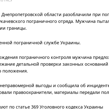
то ГНСУ
я Днепропетровской области разоблачили при по
укачевского пограничного отряда. Мужчина пыта
нии границы.
венной пограничной службе Украины.
хождения пограничного контроля мужчина предл
бежание детальной проверки законных оснований
о положения.
 неправомерной выгоды и сообщила об инциденте
овали правоохранители, материалы передали по
ют по статье 369 Уголовного кодекса Украины