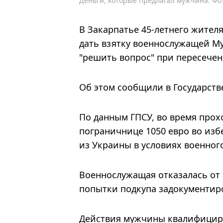
Деньги, которые предлагал мужчина. Фо
В Закарпатье 45-летнего жител
дать взятку военнослужащей М
"решить вопрос" при пересече
Об этом сообщили в Государст
По данным ГПСУ, во время про
пограничнице 1050 евро во из
из Украины в условиях военног
Военнослужащая отказалась от
попытки подкупа задокументир
Действия мужчины квалифициру