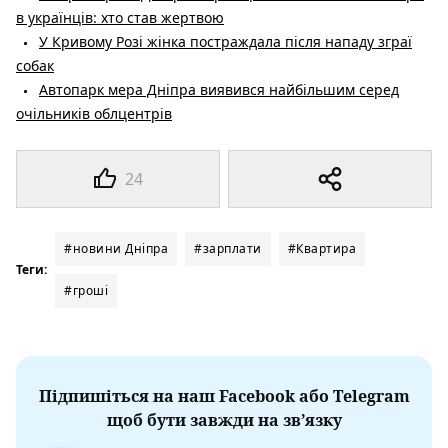
в українців: хто став жертвою
У Кривому Розі жінка постраждала після нападу зграї
собак
Автопарк мера Дніпра виявився найбільшим серед
очільників облцентрів
24
#новини Дніпра
#зарплати
#Квартира
Теги:
#гроші
Підпишіться на наш Facebook або Telegram
щоб бути завжди на зв’язку